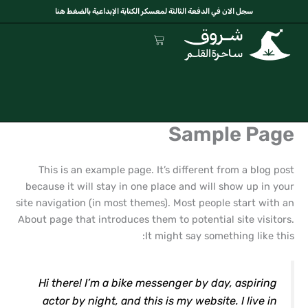
خطي
سجل الان في الدفعة الثالثة لمعسكر الكتابة الإبداعية بالضغط هنا
لى
Cart
لمحتوى
Sample Page
This is an example page. It’s different from a blog post
because it will stay in one place and will show up in your
site navigation (in most themes). Most people start with an
About page that introduces them to potential site visitors.
It might say something like this:
Hi there! I’m a bike messenger by day, aspiring
actor by night, and this is my website. I live in